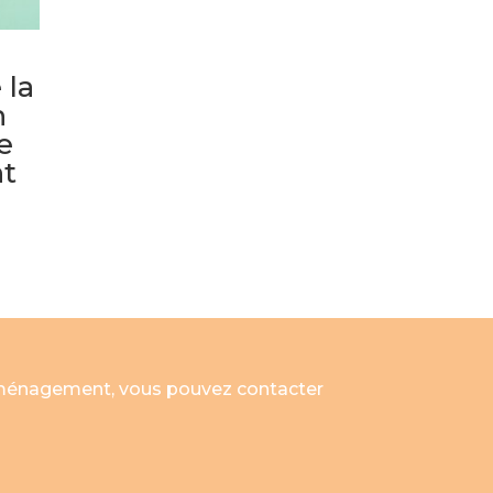
 la
n
e
t
’aménagement, vous pouvez contacter