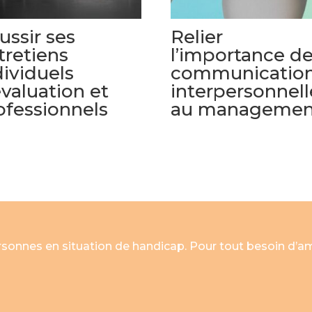
ussir ses
Relier
tretiens
l’importance de
dividuels
communicatio
évaluation et
interpersonnell
ofessionnels
au managemen
ersonnes en situation de handicap. Pour tout besoin d