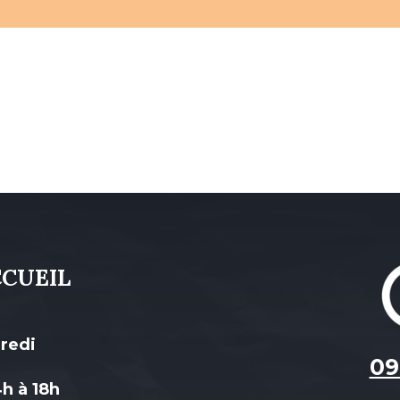
CCUEIL
dredi
09
4h à 18h