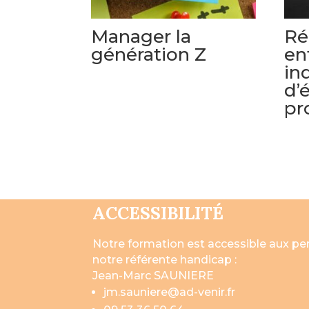
Manager la
Ré
génération Z
en
in
d’
pr
ACCESSIBILITÉ
Notre formation est accessible aux p
notre référente handicap :
Jean-Marc SAUNIERE
jm.sauniere@ad-venir.fr